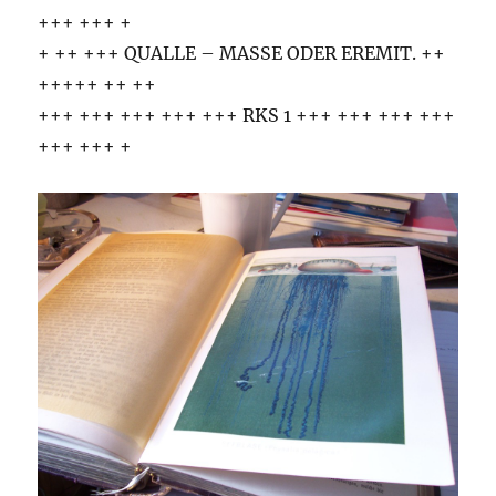
+++ +++ +
+ ++ +++ QUALLE – MASSE ODER EREMIT. ++
+++++ ++ ++
+++ +++ +++ +++ +++ RKS 1 +++ +++ +++ +++
+++ +++ +