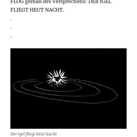
FLOG gemäß des Versprechens: DER IGEL
FLIEGT HEUT NACHT.
.
.
.
Der Igel fliegt heut Nacht