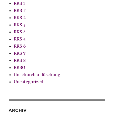
RKS 1
RKS 11
RKS 2
RKS 3
RKS 4
RKS 5
RKS 6
RKS 7
RKS 8
RKSO
the church of löschung
Uncategorized
ARCHIV