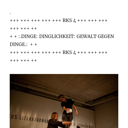
.
+++ +++ +++ +++ +++ RKS 4 +++ +++ +++
+++ +++ ++
+ + :.DINGE: DINGLICHKEIT: GEWALT GEGEN
DINGE.: + +
+++ +++ +++ +++ +++ RKS 4 +++ +++ +++
+++ +++ ++