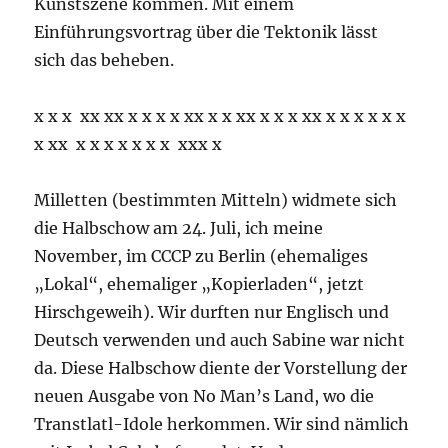
Kunstszene kommen. Mit einem
Einführungsvortrag über die Tektonik lässt
sich das beheben.
x x x xx xx x x x x xx x x xx x x x xx x x x x x x
x xx x x x x x x x xxx x
Milletten (bestimmten Mitteln) widmete sich
die Halbschow am 24. Juli, ich meine
November, im CCCP zu Berlin (ehemaliges
„Lokal“, ehemaliger „Kopierladen“, jetzt
Hirschgeweih). Wir durften nur Englisch und
Deutsch verwenden und auch Sabine war nicht
da. Diese Halbschow diente der Vorstellung der
neuen Ausgabe von No Man’s Land, wo die
Transtlatl-Idole herkommen. Wir sind nämlich