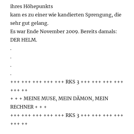
ihres Höhepunkts
kam es zu einer wie kandierten Sprengung, die
sehr gut gelang.
Es war Ende November 2009. Bereits damals:
DER HELM.
.
.
.
.
+++ +++ +++ +++ +++ RKS 3 +++ +++ +++ +++
+++ ++
+ + + MEINE MUSE, MEIN DÄMON, MEIN
RECHNER + + +
+++ +++ +++ +++ +++ RKS 3 +++ +++ +++ +++
+++ ++