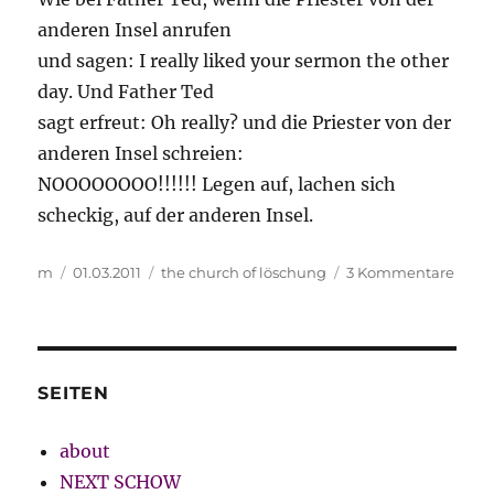
anderen Insel anrufen
und sagen: I really liked your sermon the other
day. Und Father Ted
sagt erfreut: Oh really? und die Priester von der
anderen Insel schreien:
NOOOOOOOO!!!!!! Legen auf, lachen sich
scheckig, auf der anderen Insel.
Autor
Veröffentlicht
Kategorien
zu
m
01.03.2011
the church of löschung
3 Kommentare
am
ein
poeto
prinz
SEITEN
about
NEXT SCHOW