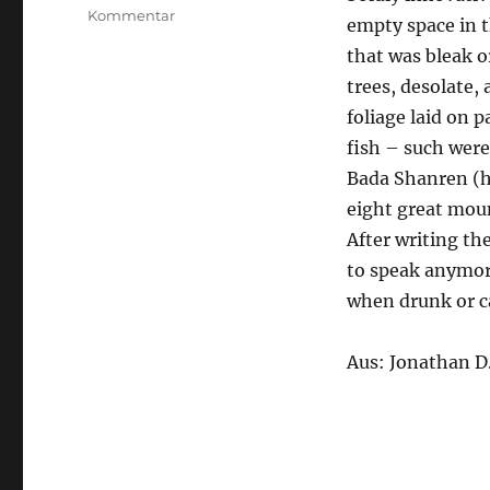
zu
Kommentar
empty space in t
..
that was bleak o
..
..
trees, desolate,
foliage laid on p
fish – such were 
Bada Shanren (h
eight great moun
After writing th
to speak anymor
when drunk or ca
Aus: Jonathan D