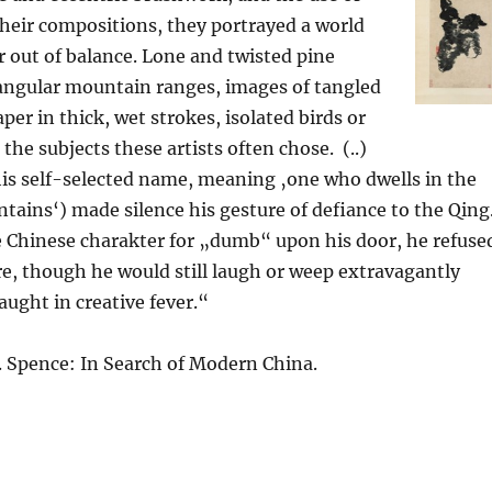
heir compositions, they portrayed a world
r out of balance. Lone and twisted pine
 angular mountain ranges, images of tangled
aper in thick, wet strokes, isolated birds or
the subjects these artists often chose. (..)
is self-selected name, meaning ‚one who dwells in the
tains‘) made silence his gesture of defiance to the Qing
e Chinese charakter for „dumb“ upon his door, he refuse
e, though he would still laugh or weep extravagantly
ught in creative fever.“
. Spence: In Search of Modern China.