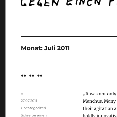
Monat:
Juli 2011
.. .. ..
Autor
m
„It was not only
Veröffentlicht
27.07.2011
Manchus. Many e
am
Kategorien
Uncategorized
their agitation 
Schreibe einen
boldly innovativ