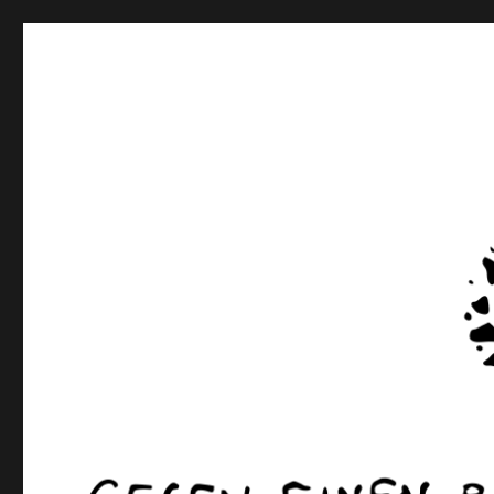
rottenkinckschow
Gegen einen Pinto willst du dich beflecken? Ann Cotten 