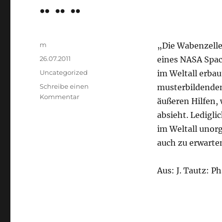
.. .. ..
Autor
m
„Die Wabenzelle
Veröffentlicht
26.07.2011
eines NASA Spac
am
Kategorien
Uncategorized
im Weltall erbau
Schreibe einen
musterbildenden
zu
Kommentar
äußeren Hilfen,
..
absieht. Ledigli
..
..
im Weltall unor
auch zu erwarte
Aus: J. Tautz: 