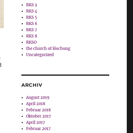
RKS 3
RKS 4
RKS 5
RKS 6
RKS 7
RKS 8
RKSO
the church of löschung
Uncategorized
.
d
ARCHIV
August 2019
April 2018
Februar 2018
Oktober 2017
April 2017
Februar 2017