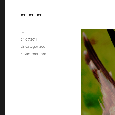
.. .. ..
Autor
m
Veröffentlicht
24.07.2011
am
Kategorien
Uncategorized
zu
4 Kommentare
..
..
..