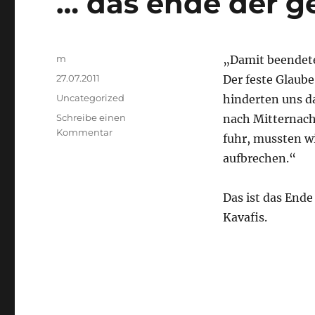
… das ende der ge
Autor
m
„Damit beendete
Veröffentlicht
27.07.2011
Der feste Glaub
am
Kategorien
Uncategorized
hinderten uns d
Schreibe einen
nach Mitternacht
zu
Kommentar
fuhr, mussten wi
…
aufbrechen.“
das
ende
der
Das ist das Ende
geschichte
Kavafis.
..