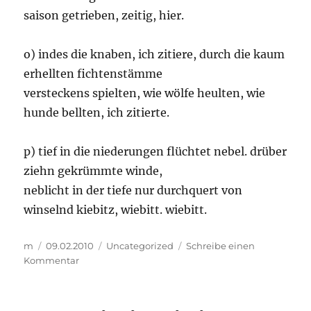
saison getrieben, zeitig, hier.
o) indes die knaben, ich zitiere, durch die kaum
erhellten fichtenstämme
versteckens spielten, wie wölfe heulten, wie
hunde bellten, ich zitierte.
p) tief in die niederungen flüchtet nebel. drüber
ziehn gekrümmte winde,
neblicht in der tiefe nur durchquert von
winselnd kiebitz, wiebitt. wiebitt.
Autor
Veröffentlicht
Kategorien
m
09.02.2010
Uncategorized
Schreibe einen
am
zu
Kommentar
weberei
wind
(m