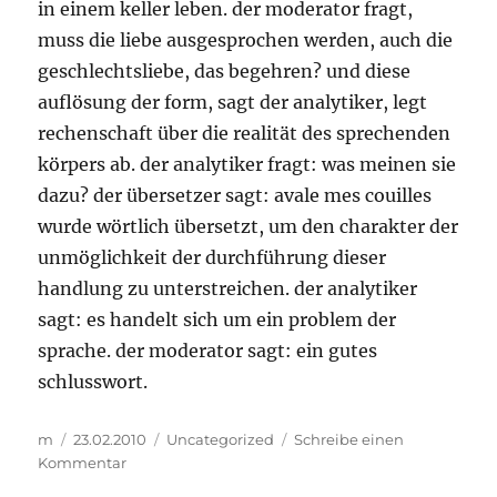
in einem keller leben. der moderator fragt,
muss die liebe ausgesprochen werden, auch die
geschlechtsliebe, das begehren? und diese
auflösung der form, sagt der analytiker, legt
rechenschaft über die realität des sprechenden
körpers ab. der analytiker fragt: was meinen sie
dazu? der übersetzer sagt: avale mes couilles
wurde wörtlich übersetzt, um den charakter der
unmöglichkeit der durchführung dieser
handlung zu unterstreichen. der analytiker
sagt: es handelt sich um ein problem der
sprache. der moderator sagt: ein gutes
schlusswort.
Autor
Veröffentlicht
Kategorien
m
23.02.2010
Uncategorized
Schreibe einen
am
zu
Kommentar
…