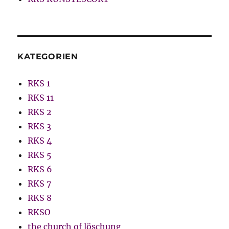
KATEGORIEN
RKS 1
RKS 11
RKS 2
RKS 3
RKS 4
RKS 5
RKS 6
RKS 7
RKS 8
RKSO
the church of löschung