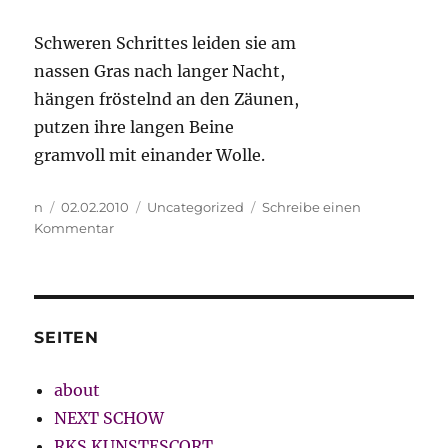
Schweren Schrittes leiden sie am
nassen Gras nach langer Nacht,
hängen fröstelnd an den Zäunen,
putzen ihre langen Beine
gramvoll mit einander Wolle.
Autor
Veröffentlicht
Kategorien
n
02.02.2010
Uncategorized
Schreibe einen
am
zu
Kommentar
Zehlendorf
SEITEN
about
NEXT SCHOW
RKS KUNSTESCORT