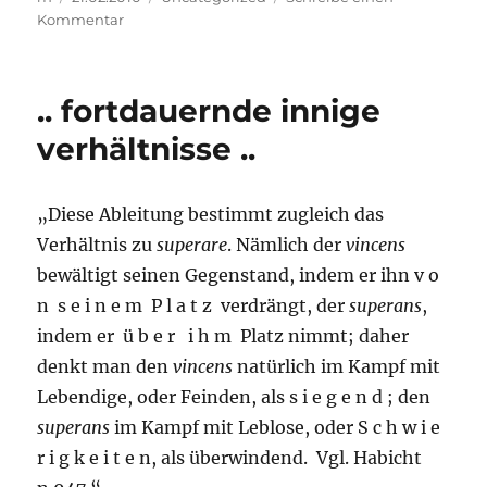
am
zu
Kommentar
Nicht
Reconcile
Yourself
.. fortdauernde innige
verhältnisse ..
„Diese Ableitung bestimmt zugleich das
Verhältnis zu
superare
. Nämlich der
vincens
bewältigt seinen Gegenstand, indem er ihn v o
n s e i n e m P l a t z verdrängt, der
superans
,
indem er ü b e r i h m Platz nimmt; daher
denkt man den
vincens
natürlich im Kampf mit
Lebendige, oder Feinden, als s i e g e n d ; den
superans
im Kampf mit Leblose, oder S c h w i e
r i g k e i t e n, als überwindend. Vgl. Habicht