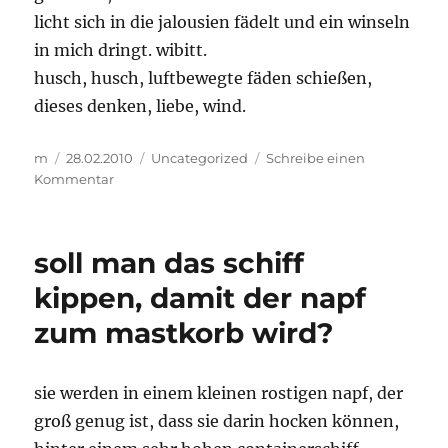
licht sich in die jalousien fädelt und ein winseln
in mich dringt. wibitt.
husch, husch, luftbewegte fäden schießen,
dieses denken, liebe, wind.
Autor
Veröffentlicht
Kategorien
m
28.02.2010
Uncategorized
Schreibe einen
am
zu
Kommentar
weberei
wind
soll man das schiff
kippen, damit der napf
zum mastkorb wird?
sie werden in einem kleinen rostigen napf, der
groß genug ist, dass sie darin hocken können,