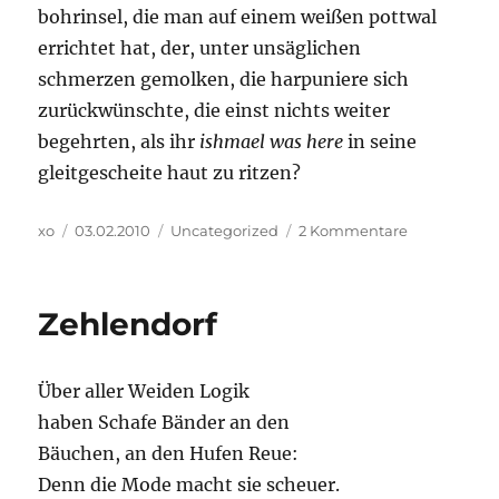
bohrinsel, die man auf einem weißen pottwal
errichtet hat, der, unter unsäglichen
schmerzen gemolken, die harpuniere sich
zurückwünschte, die einst nichts weiter
begehrten, als ihr
ishmael was here
in seine
gleitgescheite haut zu ritzen?
Autor
Veröffentlicht
Kategorien
zu
xo
03.02.2010
Uncategorized
2 Kommentare
am
.
Zehlendorf
Über aller Weiden Logik
haben Schafe Bänder an den
Bäuchen, an den Hufen Reue:
Denn die Mode macht sie scheuer.