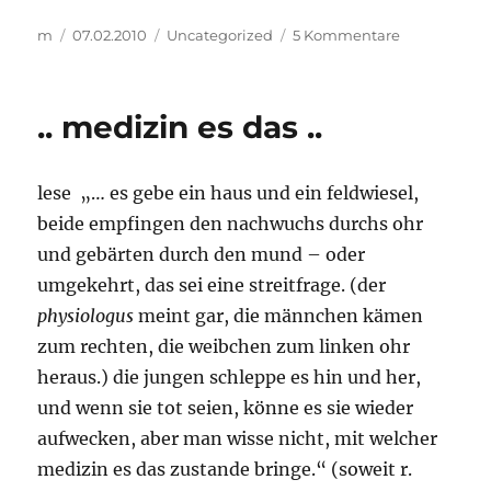
Autor
Veröffentlicht
Kategorien
zu
m
07.02.2010
Uncategorized
5 Kommentare
am
weberei
wind
(e
.. medizin es das ..
bis
h)
lese „… es gebe ein haus und ein feldwiesel,
beide empfingen den nachwuchs durchs ohr
und gebärten durch den mund – oder
umgekehrt, das sei eine streitfrage. (der
physiologus
meint gar, die männchen kämen
zum rechten, die weibchen zum linken ohr
heraus.) die jungen schleppe es hin und her,
und wenn sie tot seien, könne es sie wieder
aufwecken, aber man wisse nicht, mit welcher
medizin es das zustande bringe.“ (soweit r.