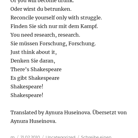
Or you will become drunk.
Oder wirst du betrunken.
Reconcile yourself only with struggle.
Finden Sie sich nur mit dem Kampf.
You need research, research.
Sie müssen Forschung, Forschung.
Just think about it,
Denken Sie daran,
There’s Shakespeare
Es gibt Shakespeare
Shakespeare!
Shakespeare!
Translated by Aynura Huseinova. Übersetzt von
Aynura Huseinova.
Autor
Veröffentlicht
Kategorien
m
21.02.2010
Uncategorized
Schreibe einen