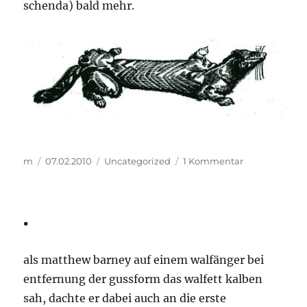
schenda) bald mehr.
Autor
Veröffentlicht
Kategorien
zu
m
07.02.2010
Uncategorized
1 Kommentar
am
..
medizin
es
.
das
..
als matthew barney auf einem walfänger bei
entfernung der gussform das walfett kalben
sah, dachte er dabei auch an die erste