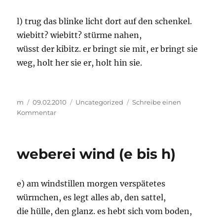
l) trug das blinke licht dort auf den schenkel.
wiebitt? wiebitt? stürme nahen,
wüsst der kibitz. er bringt sie mit, er bringt sie
weg, holt her sie er, holt hin sie.
Autor
Veröffentlicht
Kategorien
m
09.02.2010
Uncategorized
Schreibe einen
am
zu
Kommentar
weberei
wind
(i
weberei wind (e bis h)
bis
l)
e) am windstillen morgen verspätetes
würmchen, es legt alles ab, den sattel,
die hülle, den glanz. es hebt sich vom boden,