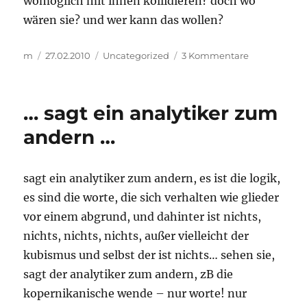
womöglich mit ihnen kollidieren? doch wo
wären sie? und wer kann das wollen?
Autor
Veröffentlicht
Kategorien
zu
m
27.02.2010
Uncategorized
3 Kommentare
am
soll
man
das
… sagt ein analytiker zum
schiff
kippen,
andern …
damit
der
napf
sagt ein analytiker zum andern, es ist die logik,
zum
es sind die worte, die sich verhalten wie glieder
mastkorb
wird?
vor einem abgrund, und dahinter ist nichts,
nichts, nichts, nichts, außer vielleicht der
kubismus und selbst der ist nichts… sehen sie,
sagt der analytiker zum andern, zB die
kopernikanische wende – nur worte! nur