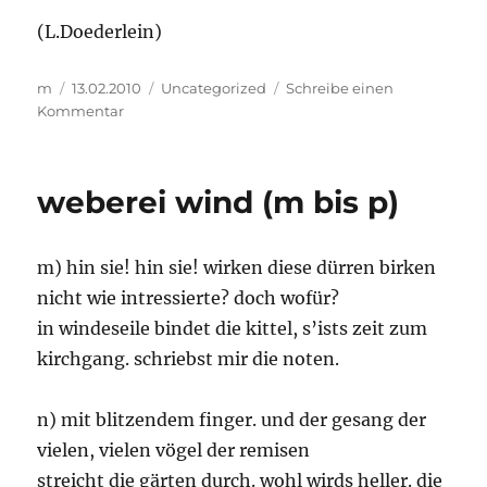
(L.Doederlein)
Autor
Veröffentlicht
Kategorien
m
13.02.2010
Uncategorized
Schreibe einen
am
zu
Kommentar
..
fortdauernde
innige
weberei wind (m bis p)
verhältnisse
..
m) hin sie! hin sie! wirken diese dürren birken
nicht wie intressierte? doch wofür?
in windeseile bindet die kittel, s’ists zeit zum
kirchgang. schriebst mir die noten.
n) mit blitzendem finger. und der gesang der
vielen, vielen vögel der remisen
streicht die gärten durch. wohl wirds heller. die