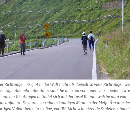
der Richtungen. Es gibt in der Welt mehr als doppelt so viele Richtungen wi
hen Alphabet gibt, allerdings sind die meisten von ihnen verschiedene Art
seum der Richtungen befindet sich auf der Insel Rebun, welche man von
o anfaehrt. Es wurde von einem kundigen Mann in der Meiji-Ära angeleg
rtigen Vulkanberge in schöne, vor UV-Licht schuetzende Schleier gehuellt