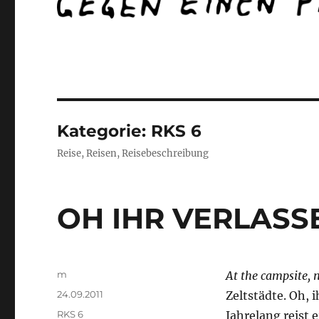
Kategorie:
RKS 6
Reise, Reisen, Reisebeschreibung
OH IHR VERLASS
Autor
m
At the campsite, 
Veröffentlicht
24.09.2011
Zeltstädte. Oh, 
am
Kategorien
RKS 6
Jahrelang reist 