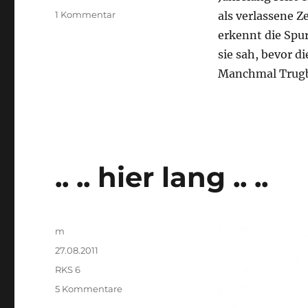
zu
1 Kommentar
als verlassene Z
OH
erkennt die Spu
IHR
sie sah, bevor 
VERLASSENEN
ZELTSTÄDTE
Manchmal Trugbil
.. .. hier lang .. ..
Autor
m
Veröffentlicht
27.08.2011
am
Kategorien
RKS 6
zu
5 Kommentare
..