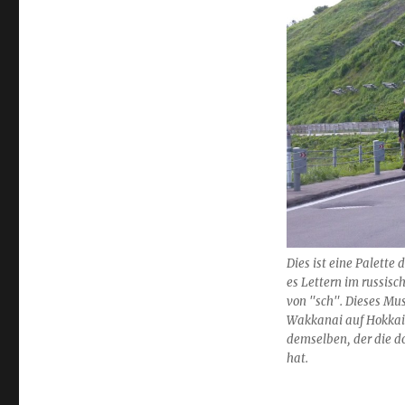
Directions
Dies ist eine Palette 
es Lettern im russisc
von "sch". Dieses Mu
Wakkanai auf Hokkaid
demselben, der die do
hat.