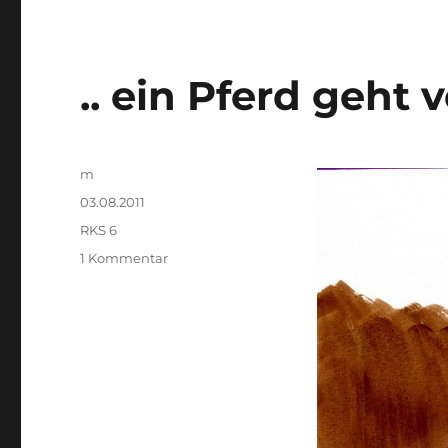
.. ein Pferd geht v
Autor
m
Veröffentlicht
03.08.2011
am
Kategorien
RKS 6
zu
1 Kommentar
..
ein
Pferd
geht
vorbei
..