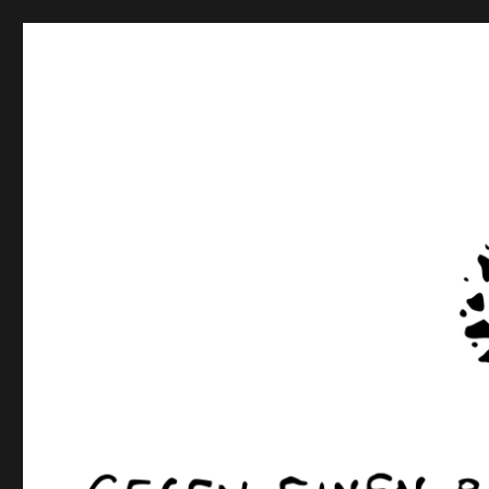
rottenkinckschow
Gegen einen Pinto willst du dich beflecken? Ann Cotten 