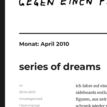
Monat:
April 2010
series of dreams
Autor
xo
ich fahre auf ei
Veröffentlicht
29.04.2010
sideboards enth
am
Kategorien
Uncategorized
figuren, aus zei
zu
1 Kommentar
schrank wieder 