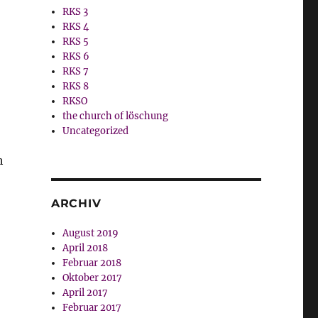
RKS 3
RKS 4
RKS 5
RKS 6
RKS 7
RKS 8
RKSO
the church of löschung
Uncategorized
h
ARCHIV
August 2019
April 2018
Februar 2018
Oktober 2017
April 2017
Februar 2017