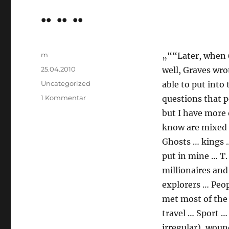
.. .. ..
Autor
m
„““Later, when
Veröffentlicht
25.04.2010
well, Graves wro
am
Kategorien
Uncategorized
able to put into 
zu
1 Kommentar
questions that p
..
but I have more o
..
know are mixed 
..
Ghosts … kings …
put in mine … T.
millionaires and
explorers … Peopl
met most of the
travel … Sport …
irregular), woun