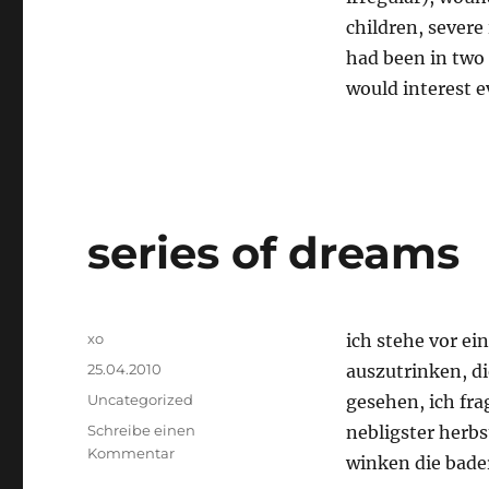
children, severe i
had been in two 
would interest 
series of dreams
Autor
xo
ich stehe vor ei
Veröffentlicht
25.04.2010
auszutrinken, di
am
Kategorien
Uncategorized
gesehen, ich fra
Schreibe einen
nebligster herb
zu
Kommentar
winken die bade
series