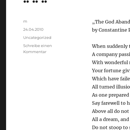
Autor
m
„The God Aband
Veröffentlicht
24.04.2010
by Constantine 
am
Kategorien
Uncategorized
Schreibe einen
When suddenly t
zu
Kommentar
A company passi
..
With wonderful 
..
..
Your fortune gi
Which have failed
All turned illus
As one prepared 
Say farewell to h
Above all do not 
All a dream, and
Do not stoop to 