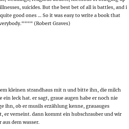
llnesses, suicides. But the best bet of all is battles, and i
quite good ones … So it was easy to write a book that
everybody.““““ (Robert Graves)
nem kleinen strandhaus mit n und bitte ihn, die milch
e ein leck hat. er sagt, graue augen habe er noch nie
ge ihn, ob er musils erzählung kenne, grauauges
st, er verneint. dann kommt ein hubschrauber und wir
r aus dem wasser.