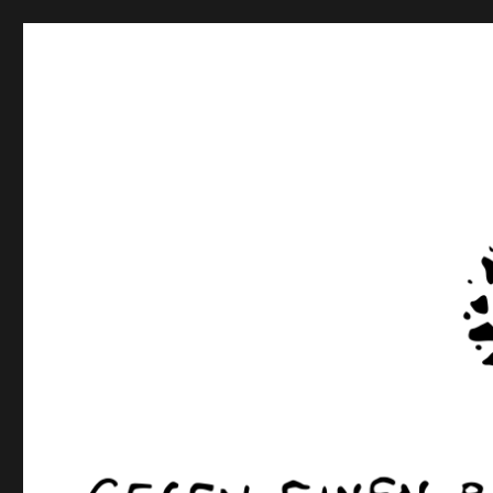
rottenkinckschow
Gegen einen Pinto willst du dich beflecken? Ann Cotten 