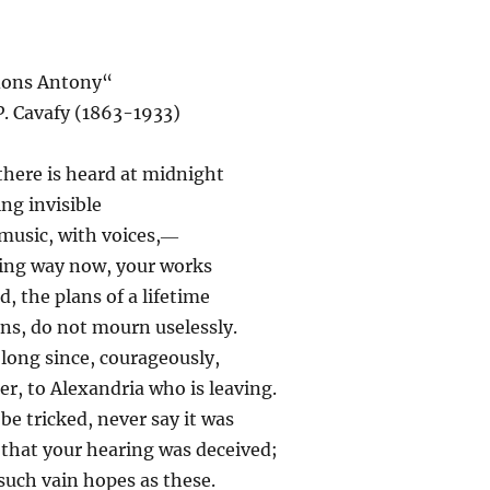
ons Antony“
P. Cavafy (1863-1933)
here is heard at midnight
ng invisible
music, with voices,―
ving way now, your works
, the plans of a lifetime
ions, do not mourn uselessly.
long since, courageously,
er, to Alexandria who is leaving.
be tricked, never say it was
 that your hearing was deceived;
such vain hopes as these.