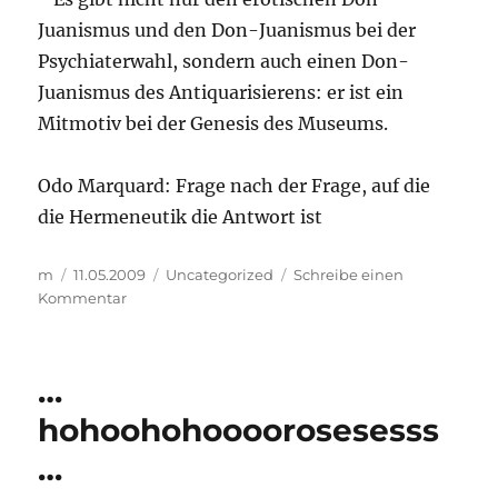
Juanismus und den Don-Juanismus bei der
Psychiaterwahl, sondern auch einen Don-
Juanismus des Antiquarisierens: er ist ein
Mitmotiv bei der Genesis des Museums.
Odo Marquard: Frage nach der Frage, auf die
die Hermeneutik die Antwort ist
Autor
Veröffentlicht
Kategorien
m
11.05.2009
Uncategorized
Schreibe einen
am
zu
Kommentar
…
und
in
…
Spanien
tausendunddrei
hohoohohoooorosesesss
…
…