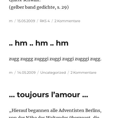
(gelber band gedichte, s. 29)
Autor
Veröffentlicht
Kategorien
zu
m
15.05.2009
RKS 4
2 Kommentare
am
das
wunder
der
.. hm .. hm .. hm
selbstbeeinflussung:
der
fall
zugg zuggg zugggi zuggi zuggi zugggi zugg.
des
demonstrators
B.
Autor
Veröffentlicht
Kategorien
zu
m
14.05.2009
Uncategorized
2 Kommentare
am
..
hm
..
… toujours l’amour …
hm
..
hm
„Hierauf begannen alle Adventisten Berlins,
von der Nähe des Weltendes überzeugt, die