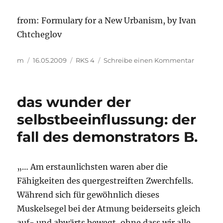
from: Formulary for a New Urbanism, by Ivan
Chtcheglov
Autor
Veröffentlicht
Kategorien
zu
m
16.05.2009
RKS 4
Schreibe einen Kommentar
am
…
Formula
for
das wunder der
a
New
selbstbeeinflussung: der
Urbanis
fall des demonstrators B.
…
„… Am erstaunlichsten waren aber die
Fähigkeiten des quergestreiften Zwerchfells.
Während sich für gewöhnlich dieses
Muskelsegel bei der Atmung beiderseits gleich
auf- und abwärts bewegt, ohne dass wir alle