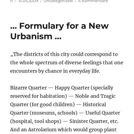
Autor
Veröffentlicht
Kategorien
zu
n
31.05.2009
Uncategorized
4 Kommentare
am
Heikelkeit
(können
wir,
… Formulary for a New
wo
sich
Urbanism …
seit
Hölderlin
in
„The districts of this city could correspond to
der
the whole spectrum of diverse feelings that one
Disponibilitä
so
encounters by chance in everyday life.
viel
geändert
Bizarre Quarter — Happy Quarter (specially
hat,
überhaupt
reserved for habitation) — Noble and Tragic
noch
Quarter (for good children) — Historical
davon
Quarter (museums, schools) — Useful Quarter
singen?)
(hospital, tool shops) — Sinister Quarter, etc.
And an Astrolarium which would group plant