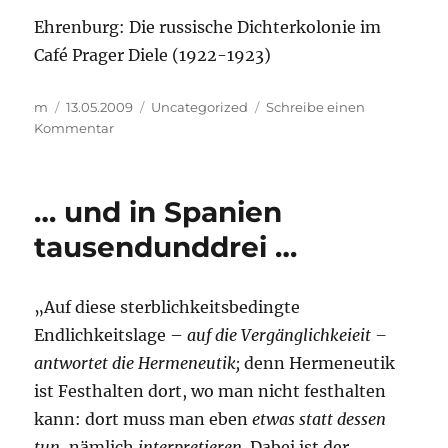
Ehrenburg: Die russische Dichterkolonie im
Café Prager Diele (1922-1923)
Autor
Veröffentlicht
Kategorien
m
13.05.2009
Uncategorized
Schreibe einen
am
zu
Kommentar
…
toujours
l’amour
… und in Spanien
…
tausendunddrei …
„Auf diese sterblichkeitsbedingte
Endlichkeitslage –
auf die Vergänglichkeieit –
antwortet die Hermeneutik;
denn Hermeneutik
ist Festhalten dort, wo man nicht festhalten
kann: dort muss man eben
etwas statt dessen
tun
, nämlich
interpretieren
. Dabei ist der