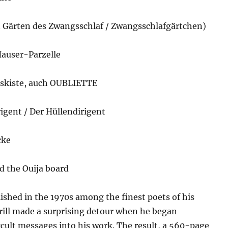
n Gärten des Zwangsschlaf / Zwangsschlafgärtchen)
auser-Parzelle
skiste, auch OUBLIETTE
rigent / Der Hüllendirigent
cke
d the Ouija board
ished in the 1970s among the finest poets of his
rill made a surprising detour when he began
cult messages into his work. The result, a 560-page