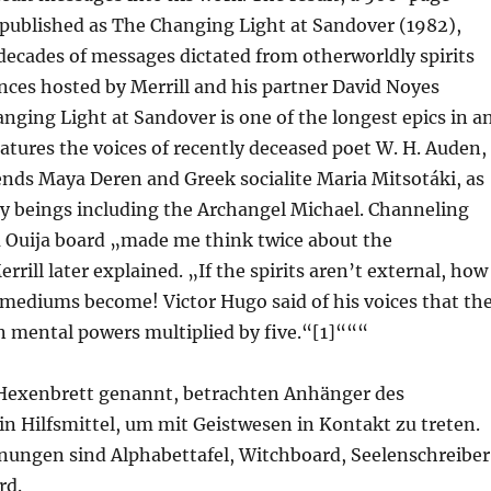
 published as The Changing Light at Sandover (1982),
ecades of messages dictated from otherworldly spirits
nces hosted by Merrill and his partner David Noyes
nging Light at Sandover is one of the longest epics in a
atures the voices of recently deceased poet W. H. Auden,
riends Maya Deren and Greek socialite Maria Mitsotáki, as
ly beings including the Archangel Michael. Channeling
a Ouija board „made me think twice about the
rill later explained. „If the spirits aren’t external, how
 mediums become! Victor Hugo said of his voices that th
n mental powers multiplied by five.“[1]“““
 Hexenbrett genannt, betrachten Anhänger des
ein Hilfsmittel, um mit Geistwesen in Kontakt zu treten.
nungen sind Alphabettafel, Witchboard, Seelenschreiber
rd.