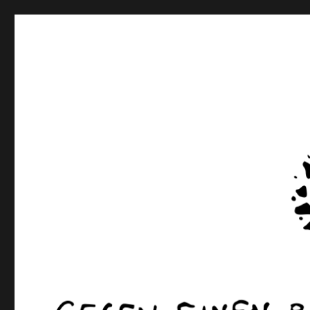
rottenkinckschow
Gegen einen Pinto willst du dich beflecken? Ann Cotten 