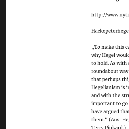
http://www.nyti
Hackepeterhege
„To make this c
why Hegel would 
to hold. As with 
roundabout way t
that perhaps thi
Hegelianism is i
and with the str
important to go 
have argued that
them.“ (Aus: Heg
Terry Pinkard.)