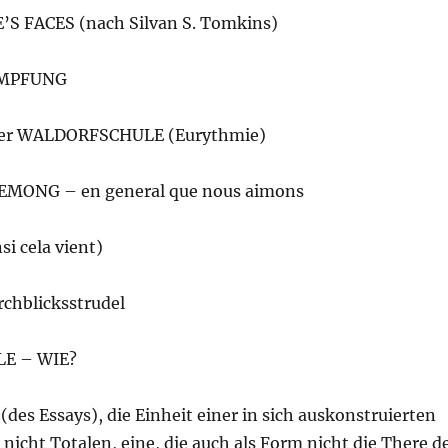
S FACES (nach Silvan S. Tomkins)
IMPFUNG
er WALDORFSCHULE (Eurythmie)
MONG – en general que nous aimons
i cela vient)
rchblicksstrudel
LE – WIE?
 (des Essays), die Einheit einer in sich auskonstruierten
s nicht Totalen, eine, die auch als Form nicht die There d