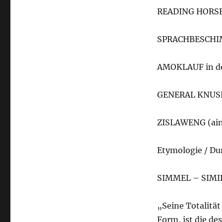
READING HORSE’
SPRACHBESCH
AMOKLAUF in d
GENERAL KNUSE
ZISLAWENG (ains
Etymologie / Du
SIMMEL – SIMI
„Seine Totalität
Form, ist die de