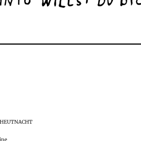
THEUTNACHT
ine