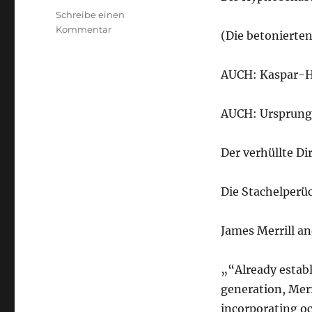
Schreibe einen
zu
Kommentar
(Die betonierte
RKO
AUCH: Kaspar-H
AUCH: Ursprung
Der verhüllte Di
Die Stachelperü
James Merrill an
„“Already establ
generation, Mer
incorporating oc