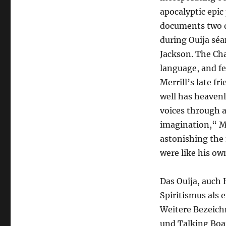
apocalyptic epic
documents two d
during Ouija séa
Jackson. The Cha
language, and fe
Merrill’s late f
well has heaven
voices through 
imagination,“ Mer
astonishing the
were like his ow
Das Ouija, auch
Spiritismus als 
Weitere Bezeich
und Talking Boa