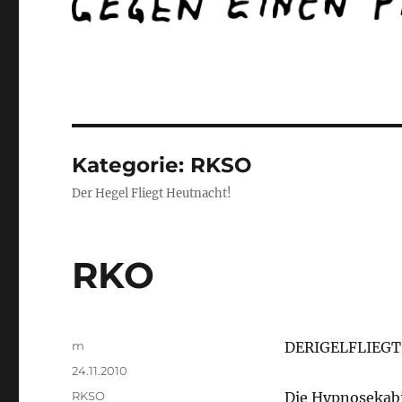
Kategorie:
RKSO
Der Hegel Fliegt Heutnacht!
RKO
Autor
m
DERIGELFLIEG
Veröffentlicht
24.11.2010
am
Kategorien
RKSO
Die Hypnosekab