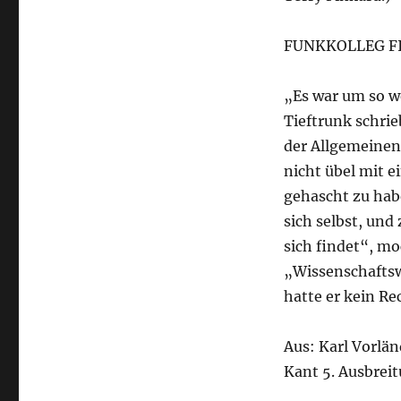
FUNKKOLLEG FICH
„Es war um so we
Tieftrunk schrie
der Allgemeinen 
nicht übel mit 
gehascht zu hab
sich selbst, und
sich findet“, mo
„Wissenschaftsw
hatte er kein Re
Aus: Karl Vorlä
Kant 5. Ausbrei