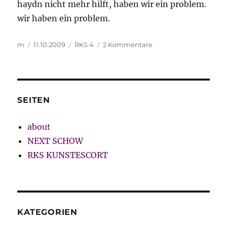
haydn nicht mehr hilft, haben wir ein problem.
wir haben ein problem.
Autor
Veröffentlicht
Kategorien
zu
m
11.10.2009
RKS 4
2 Kommentare
am
maßgaben
der
verdinglichung
–
der
SEITEN
versuch,
etwas
about
in
NEXT SCHOW
die
gerechtigkeit
RKS KUNSTESCORT
zurückzuschlafen.
misslingt.
KATEGORIEN