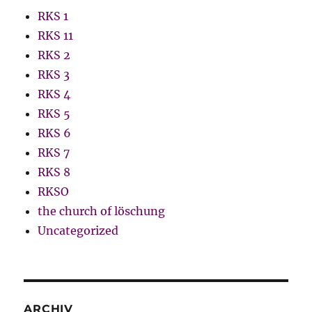
RKS 1
RKS 11
RKS 2
RKS 3
RKS 4
RKS 5
RKS 6
RKS 7
RKS 8
RKSO
the church of löschung
Uncategorized
ARCHIV