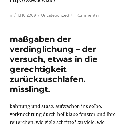
http://www.lewi.de/
Autor
Veröffentlicht
Kategorien
zu
n
13.10.2009
Uncategorized
1 Kommentar
am
Die
Reinigung
schlimmer
maßgaben der
Dinge
verdinglichung – der
versuch, etwas in die
gerechtigkeit
zurückzuschlafen.
misslingt.
bahnung und stase. aufwachen ins selbe.
verknechtung durch hellblaue fenster und ihre
reiterchen. wie viele schritte? zu viele. wie