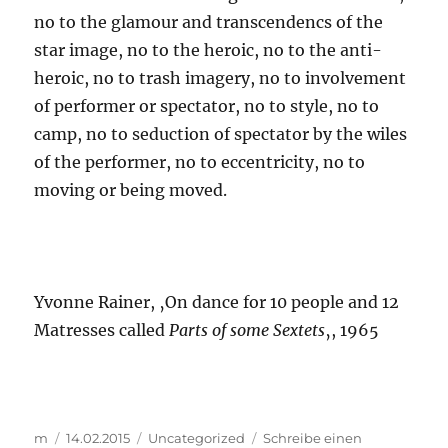
no to the glamour and transcendencs of the
star image, no to the heroic, no to the anti-
heroic, no to trash imagery, no to involvement
of performer or spectator, no to style, no to
camp, no to seduction of spectator by the wiles
of the performer, no to eccentricity, no to
moving or being moved.
Yvonne Rainer, ‚On dance for 10 people and 12
Matresses called
Parts of some Sextets
‚, 1965
Autor
Veröffentlicht
Kategorien
m
14.02.2015
Uncategorized
Schreibe einen