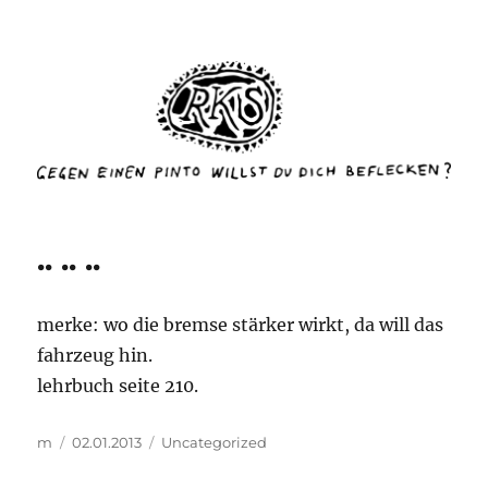
rottenkinckschow
.. .. ..
merke: wo die bremse stärker wirkt, da will das
fahrzeug hin.
lehrbuch seite 210.
Autor
Veröffentlicht
Kategorien
m
02.01.2013
Uncategorized
am