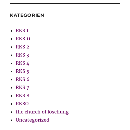
KATEGORIEN
RKS 1
RKS 11
RKS 2
RKS 3
RKS 4
RKS 5
RKS 6
RKS 7
RKS 8
RKSO
the church of löschung
Uncategorized