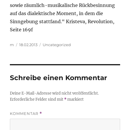
sowie räumlich-musikalische Rückbesinnung
auf das dialektische Moment, in dem die
Sinngebung stattfand.“ Kristeva, Revolution,
Seite 169f
Autor
Veröffentlicht
Kategorien
m
18.02.2013
Uncategorized
am
Schreibe einen Kommentar
Deine E-Mail-Adresse wird nicht veröffentlicht.
Erforderliche Felder sind mit
*
markiert
KOMMENTAR
*