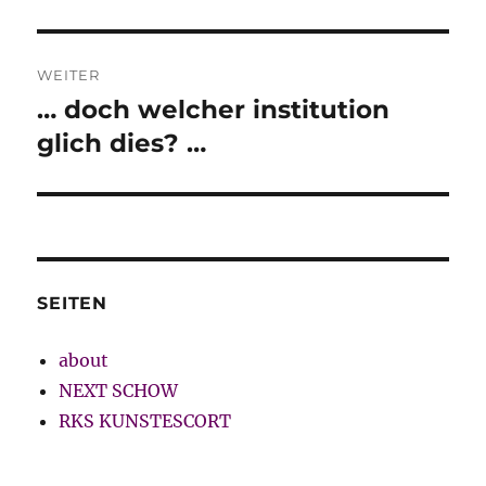
WEITER
… doch welcher institution
Nächster
Beitrag:
glich dies? …
SEITEN
about
NEXT SCHOW
RKS KUNSTESCORT