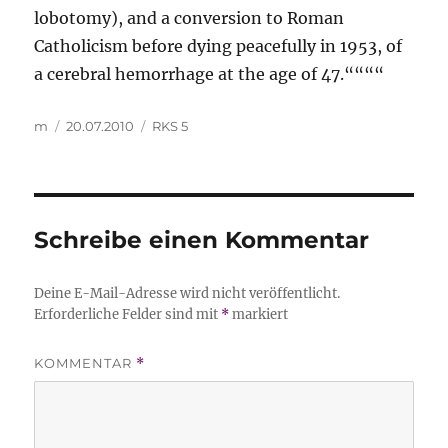
lobotomy), and a conversion to Roman
Catholicism before dying peacefully in 1953, of
a cerebral hemorrhage at the age of 47.““““
Autor
Veröffentlicht
Kategorien
m
20.07.2010
RKS 5
am
Schreibe einen Kommentar
Deine E-Mail-Adresse wird nicht veröffentlicht.
Erforderliche Felder sind mit
*
markiert
KOMMENTAR
*