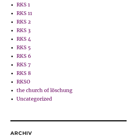
RKS 1
RKS 11
RKS 2
RKS 3
RKS 4
RKS 5
RKS 6
RKS 7
RKS 8
RKSO
the church of löschung
Uncategorized
ARCHIV