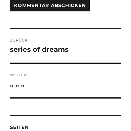
Beitragsnavigation
ZURÜCK
series of dreams
Vorheriger
Beitrag:
WEITER
.. .. ..
Nächster
Beitrag:
SEITEN