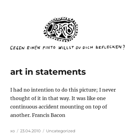
rottenkinckschow
art in statements
I had no intention to do this picture; I never
thought of it in that way. It was like one
continuous accident mounting on top of
another. Francis Bacon
Autor
Veröffentlicht
Kategorien
xo
23.04.2010
Uncategorized