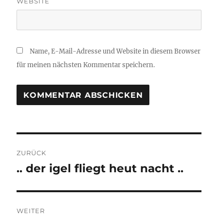
WEBSITE
Name, E-Mail-Adresse und Website in diesem Browser
für meinen nächsten Kommentar speichern.
Beitragsnavigation
ZURÜCK
.. der igel fliegt heut nacht ..
Vorheriger
Beitrag:
WEITER