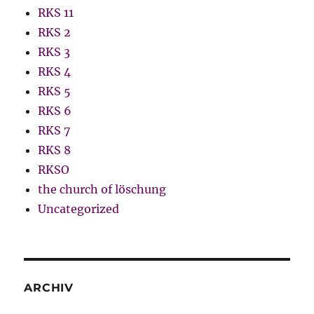
RKS 11
RKS 2
RKS 3
RKS 4
RKS 5
RKS 6
RKS 7
RKS 8
RKSO
the church of löschung
Uncategorized
ARCHIV