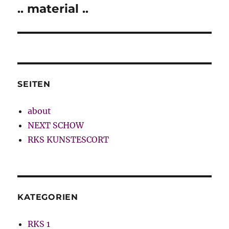
.. material ..
Nächster
Beitrag:
SEITEN
about
NEXT SCHOW
RKS KUNSTESCORT
KATEGORIEN
RKS 1