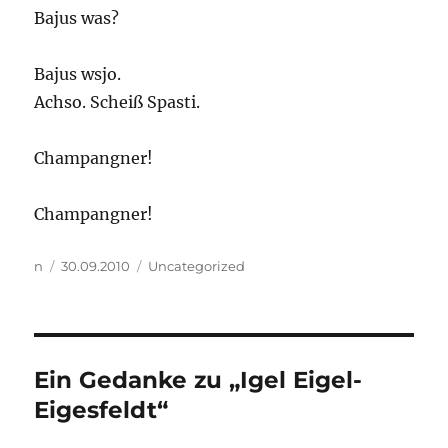
Bajus was?
Bajus wsjo.
Achso. Scheiß Spasti.
Champangner!
Champangner!
Autor
Veröffentlicht
Kategorien
n
30.09.2010
Uncategorized
am
Ein Gedanke zu „Igel Eigel-
Eigesfeldt“