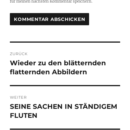
für meinen nächsten Kommentar speichern.
Beitragsnavigation
ZURÜCK
Wieder zu den blätternden
Vorheriger
Beitrag:
flatternden Abbildern
WEITER
SEINE SACHEN IN STÄNDIGEM
Nächster
Beitrag:
FLUTEN