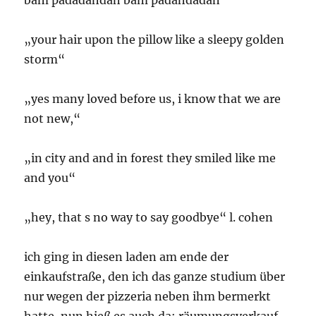
bam padadahdah bam padahdadah
„your hair upon the pillow like a sleepy golden
storm“
„yes many loved before us, i know that we are
not new,“
„in city and and in forest they smiled like me
and you“
„hey, that s no way to say goodbye“ l. cohen
ich ging in diesen laden am ende der
einkaufstraße, den ich das ganze studium über
nur wegen der pizzeria neben ihm bermerkt