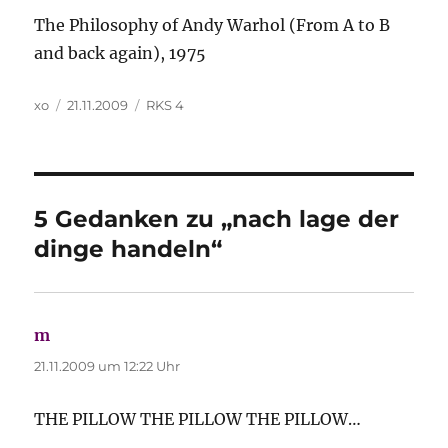
The Philosophy of Andy Warhol (From A to B
and back again), 1975
Autor
Veröffentlicht
Kategorien
xo
21.11.2009
RKS 4
am
5 Gedanken zu „nach lage der
dinge handeln“
m
sagt:
21.11.2009 um 12:22 Uhr
THE PILLOW THE PILLOW THE PILLOW…