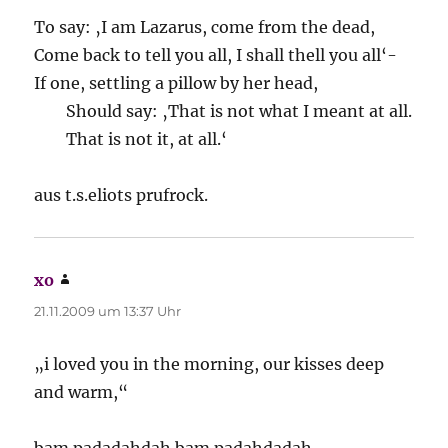
To say: ‚I am Lazarus, come from the dead,
Come back to tell you all, I shall thell you all‘-
If one, settling a pillow by her head,
Should say: ‚That is not what I meant at all.
That is not it, at all.‘
aus t.s.eliots prufrock.
xo
sagt:
21.11.2009 um 13:37 Uhr
„i loved you in the morning, our kisses deep
and warm,“