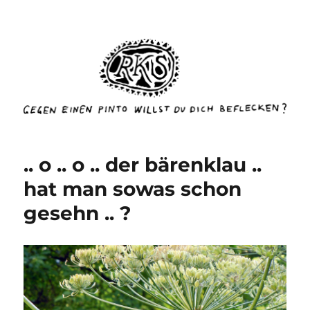
rottenkinckschow
.. o .. o .. der bärenklau ..
hat man sowas schon
gesehn .. ?