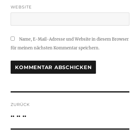
WEBSITE
Name, E-Mail-Adresse und Website in diesem Browser
für meinen nächsten Kommentar speichern.
Beitragsnavigation
ZURÜCK
.. .. ..
Vorheriger
Beitrag: