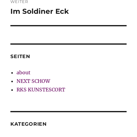
WEITER
Im Soldiner Eck
Nächster
Beitrag:
SEITEN
about
NEXT SCHOW
RKS KUNSTESCORT
KATEGORIEN