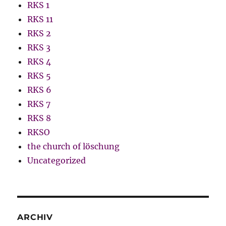
RKS 1
RKS 11
RKS 2
RKS 3
RKS 4
RKS 5
RKS 6
RKS 7
RKS 8
RKSO
the church of löschung
Uncategorized
ARCHIV