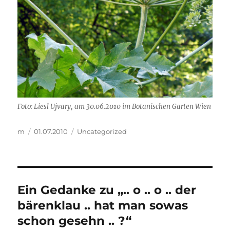
Foto: Liesl Ujvary, am 30.06.2010 im Botanischen Garten Wien
Autor
Veröffentlicht
Kategorien
m
01.07.2010
Uncategorized
am
Ein Gedanke zu „.. o .. o .. der
bärenklau .. hat man sowas
schon gesehn .. ?“