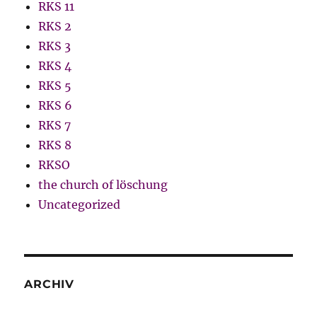
RKS 11
RKS 2
RKS 3
RKS 4
RKS 5
RKS 6
RKS 7
RKS 8
RKSO
the church of löschung
Uncategorized
ARCHIV