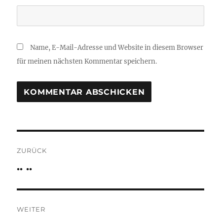
Name, E-Mail-Adresse und Website in diesem Browser
für meinen nächsten Kommentar speichern.
Beitragsnavigation
ZURÜCK
.. ..
Vorheriger
Beitrag:
WEITER