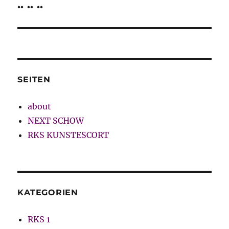
.. .. ..
Nächster
Beitrag:
SEITEN
about
NEXT SCHOW
RKS KUNSTESCORT
KATEGORIEN
RKS 1