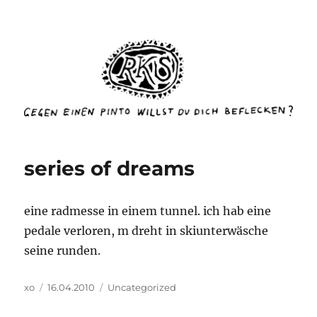
rottenkinckschow
series of dreams
eine radmesse in einem tunnel. ich hab eine
pedale verloren, m dreht in skiunterwäsche
seine runden.
Autor
Veröffentlicht
Kategorien
xo
16.04.2010
Uncategorized
am