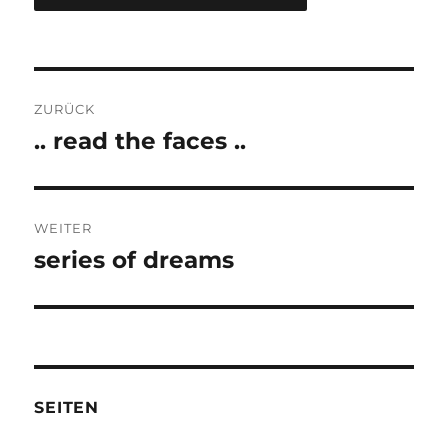
Beitragsnavigation
ZURÜCK
.. read the faces ..
Vorheriger
Beitrag:
WEITER
series of dreams
Nächster
Beitrag:
SEITEN