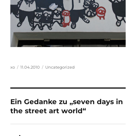
Autor
Veröffentlicht
Kategorien
xo
11.04.2010
Uncategorized
am
Ein Gedanke zu „seven days in
the street art world“