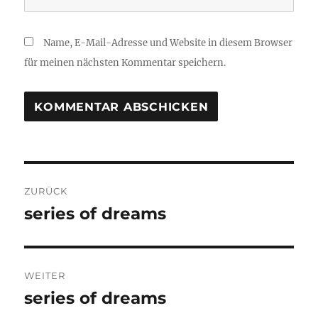
Name, E-Mail-Adresse und Website in diesem Browser
für meinen nächsten Kommentar speichern.
Beitragsnavigation
ZURÜCK
series of dreams
Vorheriger
Beitrag:
WEITER
series of dreams
Nächster
Beitrag: