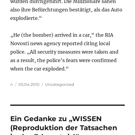
wurden durchgeführt. Die Milizionäre sahen
also ihre Befürchtungen bestätigt, als das Auto
explodierte.“
„He (the bomber) arrived in a car,“ the RIA
Novosti news agency reported citing local
police. „All security measures were taken and
as a result, the police’s fears were confirmed
when the car exploded.“
Autor
Veröffentlicht
Kategorien
n
05.04.2010
Uncategorized
am
Ein Gedanke zu „WISSEN
(Reproduktion der Tatsachen