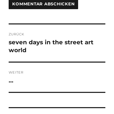
Beitragsnavigation
ZURÜCK
seven days in the street art
Vorheriger
Beitrag:
world
WEITER
…
Nächster
Beitrag: