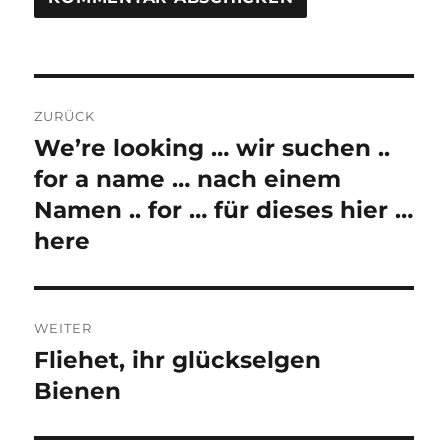
Beitragsnavigation
ZURÜCK
We’re looking … wir suchen ..
Vorheriger
Beitrag:
for a name … nach einem
Namen .. for … für dieses hier …
here
WEITER
Fliehet, ihr glückselgen
Nächster
Beitrag:
Bienen