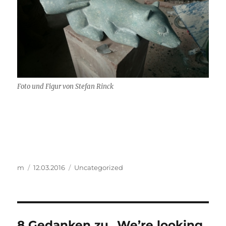
Foto und Figur von Stefan Rinck
Autor
Veröffentlicht
Kategorien
m
12.03.2016
Uncategorized
am
8 Gedanken zu „We’re looking