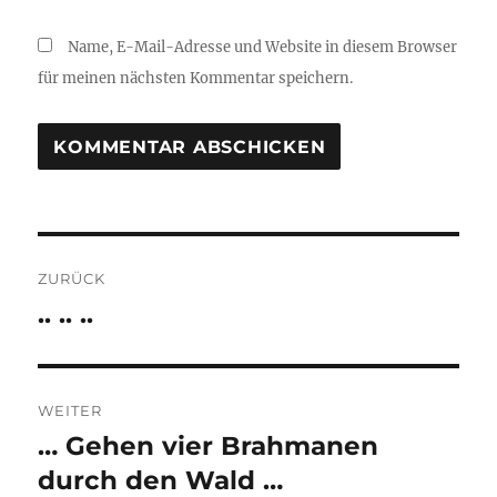
Name, E-Mail-Adresse und Website in diesem Browser
für meinen nächsten Kommentar speichern.
Beitragsnavigation
ZURÜCK
.. .. ..
Vorheriger
Beitrag:
WEITER
… Gehen vier Brahmanen
Nächster
Beitrag:
durch den Wald …