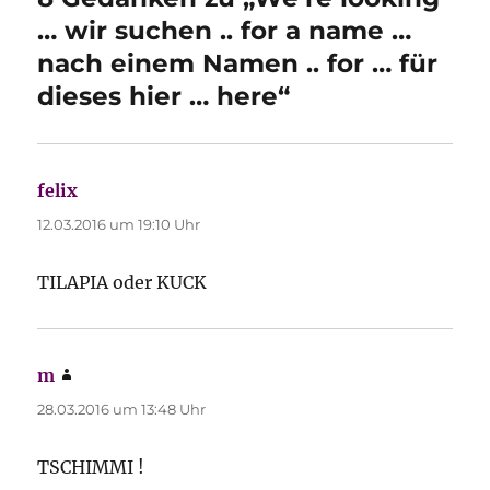
… wir suchen .. for a name …
nach einem Namen .. for … für
dieses hier … here“
felix
sagt:
12.03.2016 um 19:10 Uhr
TILAPIA oder KUCK
m
sagt:
28.03.2016 um 13:48 Uhr
TSCHIMMI !