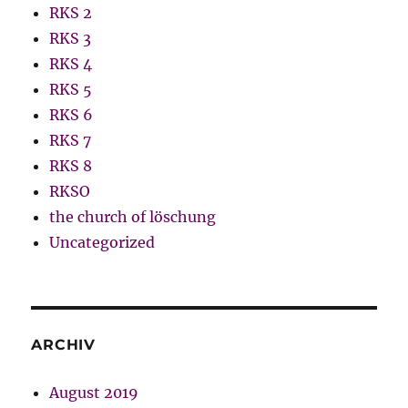
RKS 2
RKS 3
RKS 4
RKS 5
RKS 6
RKS 7
RKS 8
RKSO
the church of löschung
Uncategorized
ARCHIV
August 2019