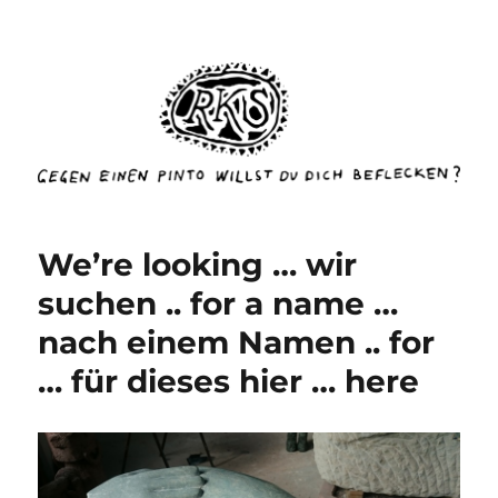
rottenkinckschow
We’re looking … wir
suchen .. for a name …
nach einem Namen .. for
… für dieses hier … here