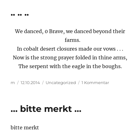
kept
.. .. ..
and
kept
and
We danced, 0 Brave, we danced beyond their
kept
playing
farms.
that
In cobalt desert closures made our vows . . .
tune
Now is the strong prayer folded in thine arms,
..
The serpent with the eagle in the boughs.
Autor
Veröffentlicht
Kategorien
zu
m
12.10.2014
Uncategorized
1 Kommentar
am
..
..
..
… bitte merkt …
bitte merkt