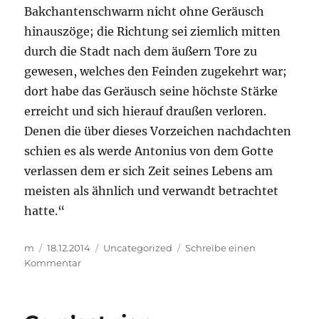
Bakchantenschwarm nicht ohne Geräusch
hinauszöge; die Richtung sei ziemlich mitten
durch die Stadt nach dem äußern Tore zu
gewesen, welches den Feinden zugekehrt war;
dort habe das Geräusch seine höchste Stärke
erreicht und sich hierauf draußen verloren.
Denen die über dieses Vorzeichen nachdachten
schien es als werde Antonius von dem Gotte
verlassen dem er sich Zeit seines Lebens am
meisten als ähnlich und verwandt betrachtet
hatte.“
Autor
Veröffentlicht
Kategorien
m
18.12.2014
Uncategorized
Schreibe einen
am
zu
Kommentar