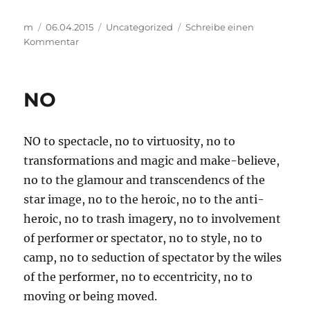
Autor
Veröffentlicht
Kategorien
m
06.04.2015
Uncategorized
Schreibe einen
am
zu
Kommentar
…
was
am
NO
schönsten
war
…
NO to spectacle, no to virtuosity, no to
transformations and magic and make-believe,
no to the glamour and transcendencs of the
star image, no to the heroic, no to the anti-
heroic, no to trash imagery, no to involvement
of performer or spectator, no to style, no to
camp, no to seduction of spectator by the wiles
of the performer, no to eccentricity, no to
moving or being moved.