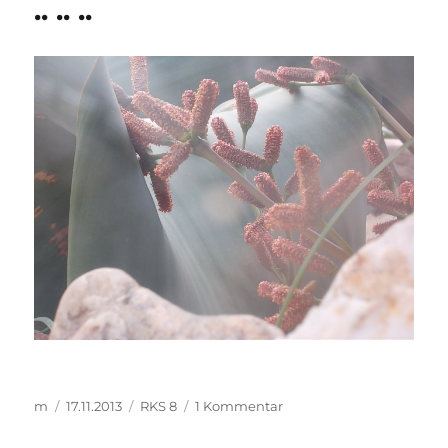
.. .. ..
Autor
Veröffentlicht
Kategorien
zu
m
17.11.2013
RKS 8
1 Kommentar
am
..
..