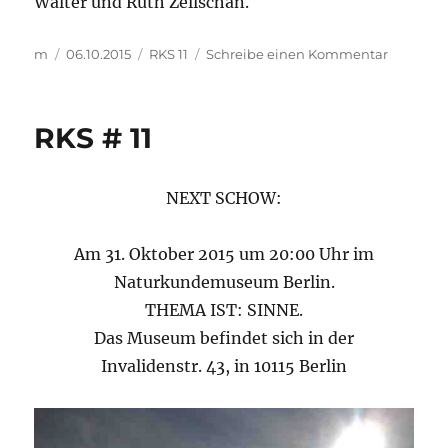
Walter und Ruth Zellschan.
Autor
Veröffentlicht
Kategorien
zu
m
06.10.2015
RKS 11
Schreibe einen Kommentar
am
…
das
Murmel
RKS # 11
des
Seiende
…
NEXT SCHOW:
Am 31. Oktober 2015 um 20:00 Uhr im
Naturkundemuseum Berlin.
THEMA IST: SINNE.
Das Museum befindet sich in der
Invalidenstr. 43, in 10115 Berlin