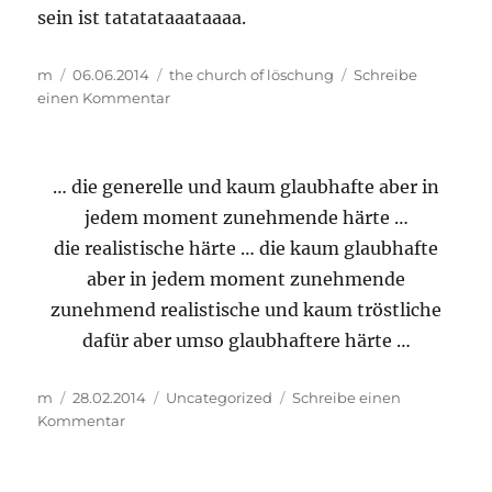
sein ist tatatataaataaaa.
Autor
Veröffentlicht
Kategorien
m
06.06.2014
the church of löschung
Schreibe
am
zu
einen Kommentar
…
bitte
merkt
… die generelle und kaum glaubhafte aber in
…
jedem moment zunehmende härte …
die realistische härte … die kaum glaubhafte
aber in jedem moment zunehmende
zunehmend realistische und kaum tröstliche
dafür aber umso glaubhaftere härte …
Autor
Veröffentlicht
Kategorien
m
28.02.2014
Uncategorized
Schreibe einen
am
zu
Kommentar