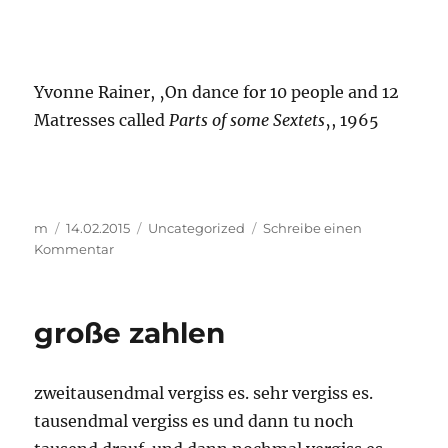
Yvonne Rainer, ‚On dance for 10 people and 12
Matresses called
Parts of some Sextets
‚, 1965
Autor
Veröffentlicht
Kategorien
m
14.02.2015
Uncategorized
Schreibe einen
am
zu
Kommentar
NO
große zahlen
zweitausendmal vergiss es. sehr vergiss es.
tausendmal vergiss es und dann tu noch