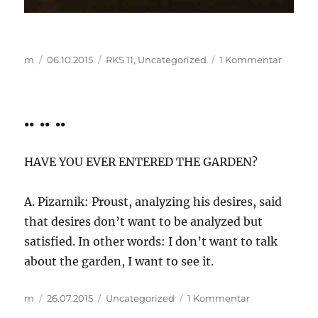
Autor
Veröffentlicht
Kategorien
zu
m
06.10.2015
RKS 11
,
Uncategorized
1 Kommentar
am
RKS
#
11
.. .. ..
HAVE YOU EVER ENTERED THE GARDEN?
A. Pizarnik: Proust, analyzing his desires, said
that desires don’t want to be analyzed but
satisfied. In other words: I don’t want to talk
about the garden, I want to see it.
Autor
Veröffentlicht
Kategorien
zu
m
26.07.2015
Uncategorized
1 Kommentar
am
..