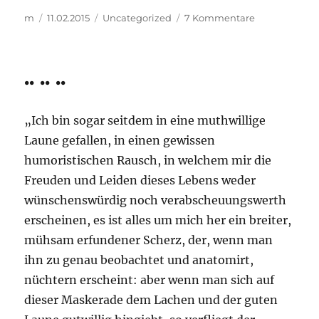
Autor
Veröffentlicht
Kategorien
zu
m
11.02.2015
Uncategorized
7 Kommentare
am
große
zahlen
.. .. ..
„Ich bin sogar seitdem in eine muthwillige
Laune gefallen, in einen gewissen
humoristischen Rausch, in welchem mir die
Freuden und Leiden dieses Lebens weder
wünschenswürdig noch verabscheuungswerth
erscheinen, es ist alles um mich her ein breiter,
mühsam erfundener Scherz, der, wenn man
ihn zu genau beobachtet und anatomirt,
nüchtern erscheint: aber wenn man sich auf
dieser Maskerade dem Lachen und der guten