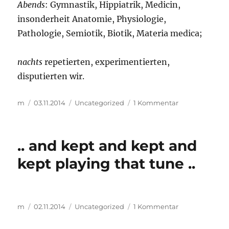
Abends
: Gymnastik, Hippiatrik, Medicin,
insonderheit Anatomie, Physiologie,
Pathologie, Semiotik, Biotik, Materia medica;
nachts
repetierten, experimentierten,
disputierten wir.
Autor
Veröffentlicht
Kategorien
zu
m
03.11.2014
Uncategorized
1 Kommentar
am
..
eine
seltsame
.. and kept and kept and
Verkettung
von
kept playing that tune ..
Zufall,
Schickung
und
Leidenschaft
Autor
Veröffentlicht
Kategorien
zu
m
02.11.2014
Uncategorized
1 Kommentar
..
am
..
and