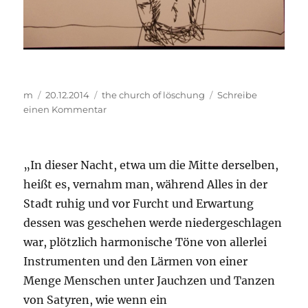
Autor
Veröffentlicht
Kategorien
m
20.12.2014
the church of löschung
Schreibe
am
zu
einen Kommentar
..
..
..
„In dieser Nacht, etwa um die Mitte derselben,
heißt es, vernahm man, während Alles in der
Stadt ruhig und vor Furcht und Erwartung
dessen was geschehen werde niedergeschlagen
war, plötzlich harmonische Töne von allerlei
Instrumenten und den Lärmen von einer
Menge Menschen unter Jauchzen und Tanzen
von Satyren, wie wenn ein