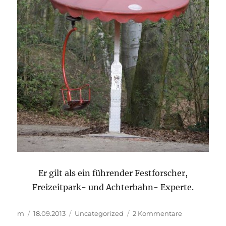
Er gilt als ein führender Festforscher,
Freizeitpark- und Achterbahn- Experte.
Autor
Veröffentlicht
Kategorien
zu
m
18.09.2013
Uncategorized
2 Kommentare
am
..