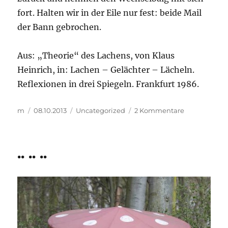
fort. Halten wir in der Eile nur fest: beide Mail
der Bann gebrochen.
Aus: „Theorie“ des Lachens, von Klaus
Heinrich, in: Lachen – Gelächter – Lächeln.
Reflexionen in drei Spiegeln. Frankfurt 1986.
Autor
Veröffentlicht
Kategorien
zu
m
08.10.2013
Uncategorized
2 Kommentare
am
…
Chaos,
ein
.. .. ..
wenig
jedenfalls,
tut
not
…