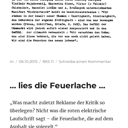
Autor
Veröffentlicht
Kategorien
zu
m
06.10.2015
RKS 11
Schreibe einen Kommentar
am
…
Sinne,
die
… lies die Feuerlache …
vor
uns
noch
„Was macht zuletzt Reklame der Kritik so
nicht
gelebt
überlegen? Nicht was die roten elektrische
haben
Laufschrift sagt – die Feuerlache, die auf dem
…
Asphalt sie spiegelt.“