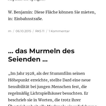
W. Benjamin: Diese Fläche können Sie mieten,
in: Einbahnstraße.
Autor
Veröffentlicht
Kategorien
zu
m
06.10.2015
RKS 11
1 Kommentar
am
…
lies
die
… das Murmeln des
Feuerlache
…
Seienden …
„Im Jahr 1928, als der Stummfilm seinen
Höhepunkt erreichte, stellte Dard eine neue
Sensibilität bei jungen Menschen fest, die
regelmäßig Lichtspielhäuser besuchten. Er
beschrieb sie in Worten, die trotz ihrer