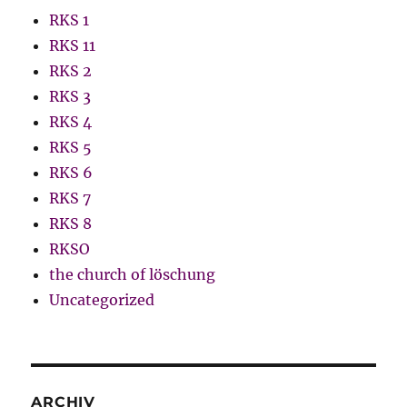
RKS 1
RKS 11
RKS 2
RKS 3
RKS 4
RKS 5
RKS 6
RKS 7
RKS 8
RKSO
the church of löschung
Uncategorized
ARCHIV