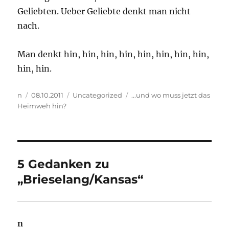
Geliebten. Ueber Geliebte denkt man nicht
nach.
Man denkt hin, hin, hin, hin, hin, hin, hin, hin,
hin, hin.
Autor
Veröffentlicht
Kategorien
Schlagwörter
n
08.10.2011
Uncategorized
...und wo muss jetzt das
am
Heimweh hin?
5 Gedanken zu
„Brieselang/Kansas“
n
sagt: