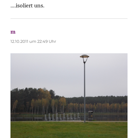
….isoliert uns.
m
sagt:
12.10.2011 um 22:49 Uhr