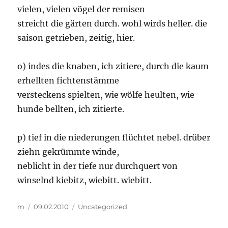
vielen, vielen vögel der remisen
streicht die gärten durch. wohl wirds heller. die
saison getrieben, zeitig, hier.
o) indes die knaben, ich zitiere, durch die kaum
erhellten fichtenstämme
versteckens spielten, wie wölfe heulten, wie
hunde bellten, ich zitierte.
p) tief in die niederungen flüchtet nebel. drüber
ziehn gekrümmte winde,
neblicht in der tiefe nur durchquert von
winselnd kiebitz, wiebitt. wiebitt.
Autor
Veröffentlicht
Kategorien
m
09.02.2010
Uncategorized
am