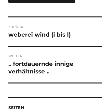
Beitragsnavigation
ZURÜCK
weberei wind (i bis l)
Vorheriger
Beitrag:
WEITER
.. fortdauernde innige
Nächster
Beitrag:
verhältnisse ..
SEITEN