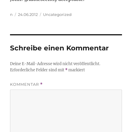
Autor
Veröffentlicht
Kategorien
n
24.06.2012
Uncategorized
am
Schreibe einen Kommentar
Deine E-Mail-Adresse wird nicht veröffentlicht.
Erforderliche Felder sind mit
*
markiert
KOMMENTAR
*