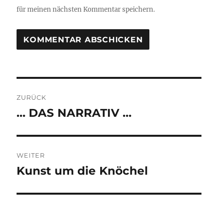
für meinen nächsten Kommentar speichern.
Beitragsnavigation
ZURÜCK
… DAS NARRATIV …
Vorheriger
Beitrag:
WEITER
Kunst um die Knöchel
Nächster
Beitrag: