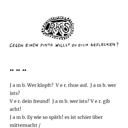
rottenkinckschow
.. .. ..
J a m b. Wer klopft? V e r. thue auf. J a m b. wer
ists?
V e r. dein freund! J a m b. wer ists? V e r. gib
acht!
J a m b. Ey wie so späth! es ist schier über
mitternacht /