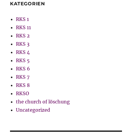
KATEGORIEN
RKS 1
RKS 11
RKS 2
RKS 3
RKS 4
RKS 5
RKS 6
RKS 7
RKS 8
RKSO
the church of löschung
Uncategorized