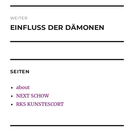
WEITER
EINFLUSS DER DÄMONEN
Nächster
Beitrag:
SEITEN
about
NEXT SCHOW
RKS KUNSTESCORT