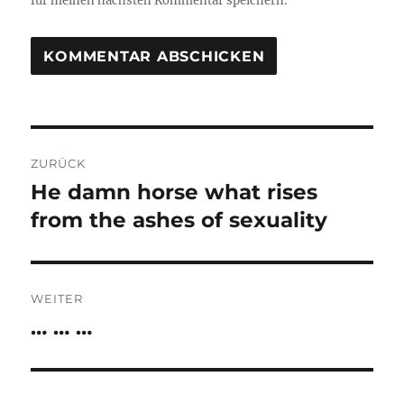
für meinen nächsten Kommentar speichern.
Beitragsnavigation
ZURÜCK
He damn horse what rises
Vorheriger
Beitrag:
from the ashes of sexuality
WEITER
… … …
Nächster
Beitrag: