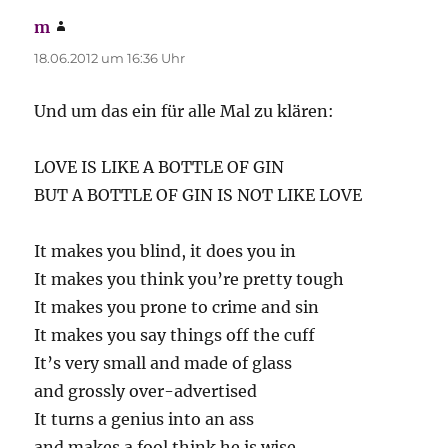
m
sagt:
18.06.2012 um 16:36 Uhr
Und um das ein für alle Mal zu klären:
LOVE IS LIKE A BOTTLE OF GIN
BUT A BOTTLE OF GIN IS NOT LIKE LOVE
It makes you blind, it does you in
It makes you think you’re pretty tough
It makes you prone to crime and sin
It makes you say things off the cuff
It’s very small and made of glass
and grossly over-advertised
It turns a genius into an ass
and makes a fool think he is wise