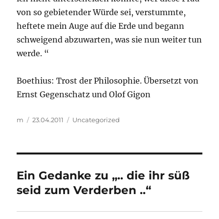
von so gebietender Würde sei, verstummte,
heftete mein Auge auf die Erde und begann
schweigend abzuwarten, was sie nun weiter tun
werde. “
Boethius: Trost der Philosophie. Übersetzt von
Ernst Gegenschatz und Olof Gigon
Autor
Veröffentlicht
Kategorien
m
23.04.2011
Uncategorized
am
Ein Gedanke zu „.. die ihr süß
seid zum Verderben ..“