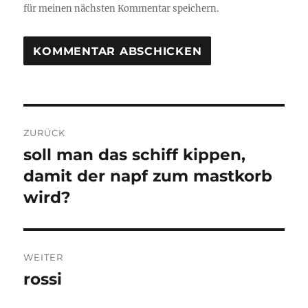
für meinen nächsten Kommentar speichern.
Beitragsnavigation
ZURÜCK
soll man das schiff kippen,
Vorheriger
Beitrag:
damit der napf zum mastkorb
wird?
WEITER
rossi
Nächster
Beitrag: